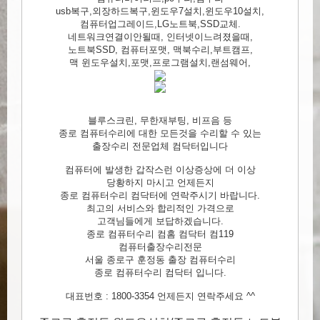
usb복구,외장하드복구,윈도우7설치,윈도우10설치,
컴퓨터업그레이드,LG노트북,SSD교체.
네트워크연결이안될때, 인터넷이느려졌을때,
노트북SSD, 컴퓨터포맷, 맥북수리,부트캠프,
맥 윈도우설치,포맷,프로그램설치,랜섬웨어,
블루스크린, 무한재부팅, 비프음 등
종로 컴퓨터수리에 대한 모든것을 수리할 수 있는
출장수리 전문업체 컴닥터입니다
컴퓨터에 발생한 갑작스런 이상증상에 더 이상
당황하지 마시고 언제든지
종로 컴퓨터수리 컴닥터에 연락주시기 바랍니다.
최고의 서비스와 합리적인 가격으로
고객님들에게 보답하겠습니다.
종로 컴퓨터수리 컴홈 컴닥터 컴119
컴퓨터출장수리전문
서울 종로구 훈정동 출장 컴퓨터수리
종로 컴퓨터수리 컴닥터 입니다.
대표번호 : 1800-3354 언제든지 연락주세요 ^^