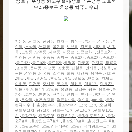
종로구 훈정동 윈도우설치/종로구 훈정동 노트북
수리/종로구 훈정동 컴퓨터수리
,
,
,
,
,
,
,
청운동
신교동
궁정동
효자동
창성동
통의동
적선동
통
,
,
,
,
,
,
,
인동
누상동
누하동
옥인동
체부동
필운동
내자동
사직
,
,
,
,
,
,
,
동
도렴동
당주동
내수동
세종로
신문로1가
신문로2가
,
,
,
,
,
,
천진동
서린동
수송동
중학동
종로1가
종로2가
종로3가
,
,
,
,
,
,
,
종로4가
종로5가
종로6가
공평동
관훈동
견지동
와룡동
,
,
,
,
,
,
,
,
권농동
운니동
익선동
경운동
관철동
인사동
낙원동
팔
,
,
,
,
,
,
,
판동
삼청동
안국동
소격동
화동
사간동
송현동
가회동
,
,
,
,
,
,
,
,
,
재동
계동
원서동
훈정동
묘동
원남동
연지동
효제동
,
,
,
,
,
,
,
이화동
연건동
충신동
동숭동
혜화동
명륜1가
명륜2가
,
,
,
,
,
,
,
명륜3가
명륜4가
창신동
숭인동
교남동
평동
송월동
홍
,
,
,
,
,
,
,
파동
교북동
행촌동
구기동
평창동
부암동
홍지동
신영
,
,
,
,
,
,
동
무악동
청운효자동
컴퓨터수리
컴수리
pc수리
출장
,
,
,
,
,
,
컴퓨터수리
출장컴수리
출장pc수리
포맷
포멧
윈설치
,
,
,
,
윈도우설치
윈7설치
윈도우7설치
윈10설치
윈도우10설
,
,
,
,
,
치
출장포맷
출장포켓
출장윈설치
출장윈도우설치
출장
,
,
,
윈7설치
출장윈도우7설치
출장윈10설치
출장윈도우10설
,
,
,
,
치
조립pc수리
조립컴퓨터수리
조립컴퓨터윈도우설치
조
,
,
,
립컴퓨터윈설치
조립pc윈설치
조립pc윈도우설치
조립pc