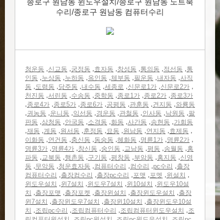
종로구 원남동 윈도우설치/종로구 원남동 노트북
수리/종로구 원남동 컴퓨터수리
,
,
,
,
,
,
,
청운동
신교동
궁정동
효자동
창성동
통의동
적선동
통
,
,
,
,
,
,
,
인동
누상동
누하동
옥인동
체부동
필운동
내자동
사직
,
,
,
,
,
,
,
동
도렴동
당주동
내수동
세종로
신문로1가
신문로2가
,
,
,
,
,
,
천진동
서린동
수송동
중학동
종로1가
종로2가
종로3가
,
,
,
,
,
,
,
종로4가
종로5가
종로6가
공평동
관훈동
견지동
와룡동
,
,
,
,
,
,
,
,
권농동
운니동
익선동
경운동
관철동
인사동
낙원동
팔
,
,
,
,
,
,
,
판동
삼청동
안국동
소격동
화동
사간동
송현동
가회동
,
,
,
,
,
,
,
,
,
재동
계동
원서동
훈정동
묘동
원남동
연지동
효제동
,
,
,
,
,
,
,
이화동
연건동
충신동
동숭동
혜화동
명륜1가
명륜2가
,
,
,
,
,
,
,
명륜3가
명륜4가
창신동
숭인동
교남동
평동
송월동
홍
,
,
,
,
,
,
,
파동
교북동
행촌동
구기동
평창동
부암동
홍지동
신영
,
,
,
,
,
,
동
무악동
청운효자동
컴퓨터수리
컴수리
pc수리
출장
,
,
,
,
,
,
컴퓨터수리
출장컴수리
출장pc수리
포맷
포멧
윈설치
,
,
,
,
윈도우설치
윈7설치
윈도우7설치
윈10설치
윈도우10설
,
,
,
,
,
치
출장포맷
출장포켓
출장윈설치
출장윈도우설치
출장
,
,
,
윈7설치
출장윈도우7설치
출장윈10설치
출장윈도우10설
,
,
,
,
치
조립pc수리
조립컴퓨터수리
조립컴퓨터윈도우설치
조
,
,
,
립컴퓨터윈설치
조립pc윈설치
조립pc윈도우설치
조립pc