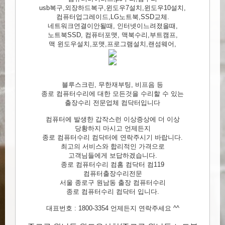
usb복구,외장하드복구,윈도우7설치,윈도우10설치,
컴퓨터업그레이드,LG노트북,SSD교체.
네트워크연결이안될때, 인터넷이느려졌을때,
노트북SSD, 컴퓨터포맷, 맥북수리,부트캠프,
맥 윈도우설치,포맷,프로그램설치,랜섬웨어,
블루스크린, 무한재부팅, 비프음 등
종로 컴퓨터수리에 대한 모든것을 수리할 수 있는
출장수리 전문업체 컴닥터입니다
컴퓨터에 발생한 갑작스런 이상증상에 더 이상
당황하지 마시고 언제든지
종로 컴퓨터수리 컴닥터에 연락주시기 바랍니다.
최고의 서비스와 합리적인 가격으로
고객님들에게 보답하겠습니다.
종로 컴퓨터수리 컴홈 컴닥터 컴119
컴퓨터출장수리전문
서울 종로구 원남동 출장 컴퓨터수리
종로 컴퓨터수리 컴닥터 입니다.
대표번호 : 1800-3354 언제든지 연락주세요 ^^