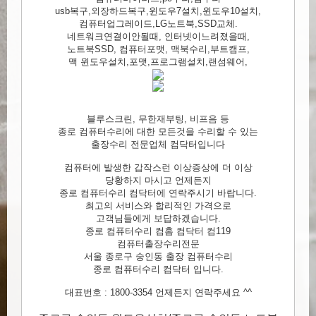
usb복구,외장하드복구,윈도우7설치,윈도우10설치,
컴퓨터업그레이드,LG노트북,SSD교체.
네트워크연결이안될때, 인터넷이느려졌을때,
노트북SSD, 컴퓨터포맷, 맥북수리,부트캠프,
맥 윈도우설치,포맷,프로그램설치,랜섬웨어,
블루스크린, 무한재부팅, 비프음 등
종로 컴퓨터수리에 대한 모든것을 수리할 수 있는
출장수리 전문업체 컴닥터입니다
컴퓨터에 발생한 갑작스런 이상증상에 더 이상
당황하지 마시고 언제든지
종로 컴퓨터수리 컴닥터에 연락주시기 바랍니다.
최고의 서비스와 합리적인 가격으로
고객님들에게 보답하겠습니다.
종로 컴퓨터수리 컴홈 컴닥터 컴119
컴퓨터출장수리전문
서울 종로구 숭인동 출장 컴퓨터수리
종로 컴퓨터수리 컴닥터 입니다.
대표번호 : 1800-3354 언제든지 연락주세요 ^^