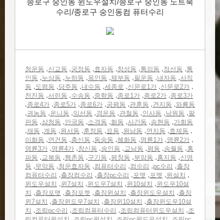
종로구 숭인동 윈도우설치/종로구 숭인동 노트북
수리/종로구 숭인동컴 퓨터수리
,
,
,
,
,
,
,
청운동
신교동
궁정동
효자동
창성동
통의동
적선동
통
,
,
,
,
,
,
,
인동
누상동
누하동
옥인동
체부동
필운동
내자동
사직
,
,
,
,
,
,
,
동
도렴동
당주동
내수동
세종로
신문로1가
신문로2가
,
,
,
,
,
,
천진동
서린동
수송동
중학동
종로1가
종로2가
종로3가
,
,
,
,
,
,
,
종로4가
종로5가
종로6가
공평동
관훈동
견지동
와룡동
,
,
,
,
,
,
,
,
권농동
운니동
익선동
경운동
관철동
인사동
낙원동
팔
,
,
,
,
,
,
,
판동
삼청동
안국동
소격동
화동
사간동
송현동
가회동
,
,
,
,
,
,
,
,
,
재동
계동
원서동
훈정동
묘동
원남동
연지동
효제동
,
,
,
,
,
,
,
이화동
연건동
충신동
동숭동
혜화동
명륜1가
명륜2가
,
,
,
,
,
,
,
명륜3가
명륜4가
창신동
숭인동
교남동
평동
송월동
홍
,
,
,
,
,
,
,
파동
교북동
행촌동
구기동
평창동
부암동
홍지동
신영
,
,
,
,
,
,
동
무악동
청운효자동
컴퓨터수리
컴수리
pc수리
출장
,
,
,
,
,
,
컴퓨터수리
출장컴수리
출장pc수리
포맷
포멧
윈설치
,
,
,
,
윈도우설치
윈7설치
윈도우7설치
윈10설치
윈도우10설
,
,
,
,
,
치
출장포맷
출장포켓
출장윈설치
출장윈도우설치
출장
,
,
,
윈7설치
출장윈도우7설치
출장윈10설치
출장윈도우10설
,
,
,
,
치
조립pc수리
조립컴퓨터수리
조립컴퓨터윈도우설치
조
,
,
,
립컴퓨터윈설치
조립pc윈설치
조립pc윈도우설치
조립pc