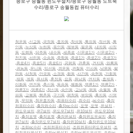
종로구 송월동 윈도우설치/종로구 송월동 노트북
수리/종로구 송월동컴 퓨터수리
,
,
,
,
,
,
,
청운동
신교동
궁정동
효자동
창성동
통의동
적선동
통
,
,
,
,
,
,
,
인동
누상동
누하동
옥인동
체부동
필운동
내자동
사직
,
,
,
,
,
,
,
동
도렴동
당주동
내수동
세종로
신문로1가
신문로2가
,
,
,
,
,
,
천진동
서린동
수송동
중학동
종로1가
종로2가
종로3가
,
,
,
,
,
,
,
종로4가
종로5가
종로6가
공평동
관훈동
견지동
와룡동
,
,
,
,
,
,
,
,
권농동
운니동
익선동
경운동
관철동
인사동
낙원동
팔
,
,
,
,
,
,
,
판동
삼청동
안국동
소격동
화동
사간동
송현동
가회동
,
,
,
,
,
,
,
,
,
재동
계동
원서동
훈정동
묘동
원남동
연지동
효제동
,
,
,
,
,
,
,
이화동
연건동
충신동
동숭동
혜화동
명륜1가
명륜2가
,
,
,
,
,
,
,
명륜3가
명륜4가
창신동
숭인동
교남동
평동
송월동
홍
,
,
,
,
,
,
,
파동
교북동
행촌동
구기동
평창동
부암동
홍지동
신영
,
,
,
,
,
,
동
무악동
청운효자동
컴퓨터수리
컴수리
pc수리
출장
,
,
,
,
,
,
컴퓨터수리
출장컴수리
출장pc수리
포맷
포멧
윈설치
,
,
,
,
윈도우설치
윈7설치
윈도우7설치
윈10설치
윈도우10설
,
,
,
,
,
치
출장포맷
출장포켓
출장윈설치
출장윈도우설치
출장
,
,
,
윈7설치
출장윈도우7설치
출장윈10설치
출장윈도우10설
,
,
,
,
치
조립pc수리
조립컴퓨터수리
조립컴퓨터윈도우설치
조
,
,
,
립컴퓨터윈설치
조립pc윈설치
조립pc윈도우설치
조립pc