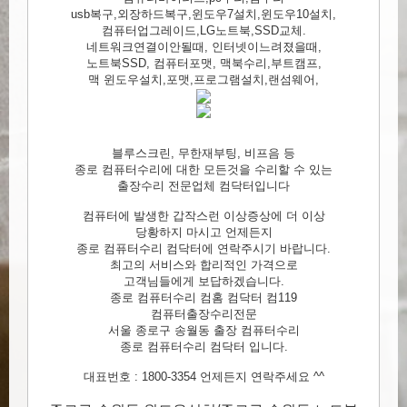
usb복구,외장하드복구,윈도우7설치,윈도우10설치,
컴퓨터업그레이드,LG노트북,SSD교체.
네트워크연결이안될때, 인터넷이느려졌을때,
노트북SSD, 컴퓨터포맷, 맥북수리,부트캠프,
맥 윈도우설치,포맷,프로그램설치,랜섬웨어,
블루스크린, 무한재부팅, 비프음 등
종로 컴퓨터수리에 대한 모든것을 수리할 수 있는
출장수리 전문업체 컴닥터입니다
컴퓨터에 발생한 갑작스런 이상증상에 더 이상
당황하지 마시고 언제든지
종로 컴퓨터수리 컴닥터에 연락주시기 바랍니다.
최고의 서비스와 합리적인 가격으로
고객님들에게 보답하겠습니다.
종로 컴퓨터수리 컴홈 컴닥터 컴119
컴퓨터출장수리전문
서울 종로구 송월동 출장 컴퓨터수리
종로 컴퓨터수리 컴닥터 입니다.
대표번호 : 1800-3354 언제든지 연락주세요 ^^