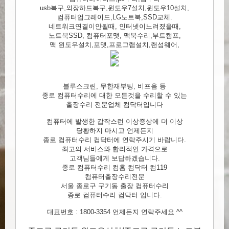
usb복구,외장하드복구,윈도우7설치,윈도우10설치,
컴퓨터업그레이드,LG노트북,SSD교체.
네트워크연결이안될때, 인터넷이느려졌을때,
노트북SSD, 컴퓨터포맷, 맥북수리,부트캠프,
맥 윈도우설치,포맷,프로그램설치,랜섬웨어,
블루스크린, 무한재부팅, 비프음 등
종로 컴퓨터수리에 대한 모든것을 수리할 수 있는
출장수리 전문업체 컴닥터입니다
컴퓨터에 발생한 갑작스런 이상증상에 더 이상
당황하지 마시고 언제든지
종로 컴퓨터수리 컴닥터에 연락주시기 바랍니다.
최고의 서비스와 합리적인 가격으로
고객님들에게 보답하겠습니다.
종로 컴퓨터수리 컴홈 컴닥터 컴119
컴퓨터출장수리전문
서울 종로구 구기동 출장 컴퓨터수리
종로 컴퓨터수리 컴닥터 입니다.
대표번호 : 1800-3354 언제든지 연락주세요 ^^