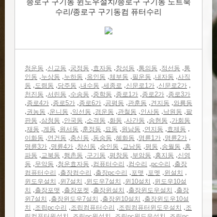
종로구 구기동 윈도우설치/종로구 구기동 노트북
수리/종로구 구기동컴 퓨터수리
,
,
,
,
,
,
,
청운동
신교동
궁정동
효자동
창성동
통의동
적선동
통
,
,
,
,
,
,
,
인동
누상동
누하동
옥인동
체부동
필운동
내자동
사직
,
,
,
,
,
,
,
동
도렴동
당주동
내수동
세종로
신문로1가
신문로2가
,
,
,
,
,
,
천진동
서린동
수송동
중학동
종로1가
종로2가
종로3가
,
,
,
,
,
,
,
종로4가
종로5가
종로6가
공평동
관훈동
견지동
와룡동
,
,
,
,
,
,
,
,
권농동
운니동
익선동
경운동
관철동
인사동
낙원동
팔
,
,
,
,
,
,
,
판동
삼청동
안국동
소격동
화동
사간동
송현동
가회동
,
,
,
,
,
,
,
,
,
재동
계동
원서동
훈정동
묘동
원남동
연지동
효제동
,
,
,
,
,
,
,
이화동
연건동
충신동
동숭동
혜화동
명륜1가
명륜2가
,
,
,
,
,
,
,
명륜3가
명륜4가
창신동
숭인동
교남동
평동
송월동
홍
,
,
,
,
,
,
,
파동
교북동
행촌동
구기동
평창동
부암동
홍지동
신영
,
,
,
,
,
,
동
무악동
청운효자동
컴퓨터수리
컴수리
pc수리
출장
,
,
,
,
,
,
컴퓨터수리
출장컴수리
출장pc수리
포맷
포멧
윈설치
,
,
,
,
윈도우설치
윈7설치
윈도우7설치
윈10설치
윈도우10설
,
,
,
,
,
치
출장포맷
출장포켓
출장윈설치
출장윈도우설치
출장
,
,
,
윈7설치
출장윈도우7설치
출장윈10설치
출장윈도우10설
,
,
,
,
치
조립pc수리
조립컴퓨터수리
조립컴퓨터윈도우설치
조
,
,
,
립컴퓨터윈설치
조립pc윈설치
조립pc윈도우설치
조립pc