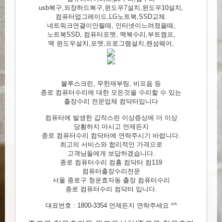
usb복구,외장하드복구,윈도우7설치,윈도우10설치,
컴퓨터업그레이드,LG노트북,SSD교체.
네트워크연결이안될때, 인터넷이느려졌을때,
노트북SSD, 컴퓨터포맷, 맥북수리,부트캠프,
맥 윈도우설치,포맷,프로그램설치,랜섬웨어,
블루스크린, 무한재부팅, 비프음 등
종로 컴퓨터수리에 대한 모든것을 수리할 수 있는
출장수리 전문업체 컴닥터입니다
컴퓨터에 발생한 갑작스런 이상증상에 더 이상
당황하지 마시고 언제든지
종로 컴퓨터수리 컴닥터에 연락주시기 바랍니다.
최고의 서비스와 합리적인 가격으로
고객님들에게 보답하겠습니다.
종로 컴퓨터수리 컴홈 컴닥터 컴119
컴퓨터출장수리전문
서울 종로구 청운효자동 출장 컴퓨터수리
종로 컴퓨터수리 컴닥터 입니다.
대표번호 : 1800-3354 언제든지 연락주세요 ^^