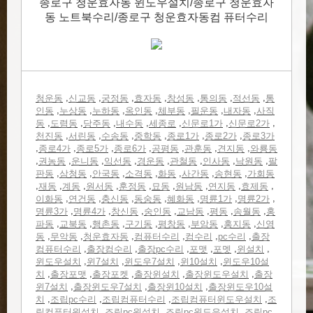
종로구 청운효자동 윈도우설치/종로구 청운효자
동 노트북수리/종로구 청운효자동컴 퓨터수리
,
,
,
,
,
,
,
청운동
신교동
궁정동
효자동
창성동
통의동
적선동
통
,
,
,
,
,
,
,
인동
누상동
누하동
옥인동
체부동
필운동
내자동
사직
,
,
,
,
,
,
,
동
도렴동
당주동
내수동
세종로
신문로1가
신문로2가
,
,
,
,
,
,
천진동
서린동
수송동
중학동
종로1가
종로2가
종로3가
,
,
,
,
,
,
,
종로4가
종로5가
종로6가
공평동
관훈동
견지동
와룡동
,
,
,
,
,
,
,
,
권농동
운니동
익선동
경운동
관철동
인사동
낙원동
팔
,
,
,
,
,
,
,
판동
삼청동
안국동
소격동
화동
사간동
송현동
가회동
,
,
,
,
,
,
,
,
,
재동
계동
원서동
훈정동
묘동
원남동
연지동
효제동
,
,
,
,
,
,
,
이화동
연건동
충신동
동숭동
혜화동
명륜1가
명륜2가
,
,
,
,
,
,
,
명륜3가
명륜4가
창신동
숭인동
교남동
평동
송월동
홍
,
,
,
,
,
,
,
파동
교북동
행촌동
구기동
평창동
부암동
홍지동
신영
,
,
,
,
,
,
동
무악동
청운효자동
컴퓨터수리
컴수리
pc수리
출장
,
,
,
,
,
,
컴퓨터수리
출장컴수리
출장pc수리
포맷
포멧
윈설치
,
,
,
,
윈도우설치
윈7설치
윈도우7설치
윈10설치
윈도우10설
,
,
,
,
,
치
출장포맷
출장포켓
출장윈설치
출장윈도우설치
출장
,
,
,
윈7설치
출장윈도우7설치
출장윈10설치
출장윈도우10설
,
,
,
,
치
조립pc수리
조립컴퓨터수리
조립컴퓨터윈도우설치
조
,
,
,
립컴퓨터윈설치
조립pc윈설치
조립pc윈도우설치
조립pc