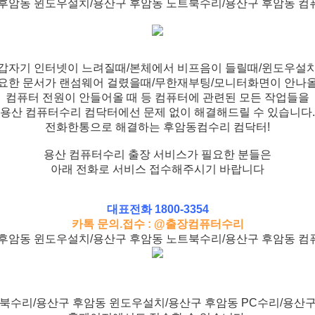
후암동 윈도우설치/용산구 후암동 노트북수리/용산구 후암동 
갑자기 인터넷이 느려질때/본체에서 비프음이 들릴때/윈도우설
요한 문서가 랜섬웨어 걸렸을때/무한재부팅/모니터화면이 안나
컴퓨터 전원이 안들어올 때 등 컴퓨터에 관련된 모든 작업들을
용산 컴퓨터수리 컴닥터에선 문제 없이 해결해드릴 수 있습니다.
전화한통으로 해결하는 후암동컴수리 컴닥터!
용산 컴퓨터수리 출장 서비스가 필요한 분들은
아래 전화로 서비스 접수해주시기 바랍니다
대표전화 1800-3354
카톡 문의.접수 : @출장컴퓨터수리
후암동 윈도우설치/용산구 후암동 노트북수리/용산구 후암동 
북수리/용산구 후암동 윈도우설치/용산구 후암동 PC수리/용산