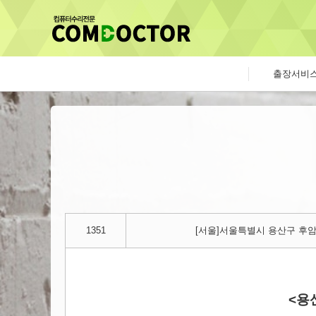
출장서비
1351
[서울]서울특별시 용산구 후암
<용