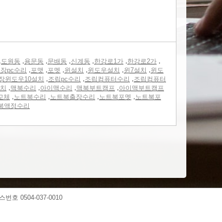
,
,
,
,
,
,
,
도원동
용문동
문배동
신계동
한강로1가
한강로2가
,
,
,
,
,
,
장pc수리
포맷
포멧
윈설치
윈도우설치
윈7설치
윈도
,
,
,
장윈도우10설치
조립pc수리
조립컴퓨터수리
조립컴퓨터
,
,
,
,
치
맥북수리
아이맥수리
맥북부트캠프
아이맥부트캠프
,
,
,
,
교체
노트북수리
노트북출장수리
노트북포멧
노트북포
북액정수리
스번호 0504-037-0010