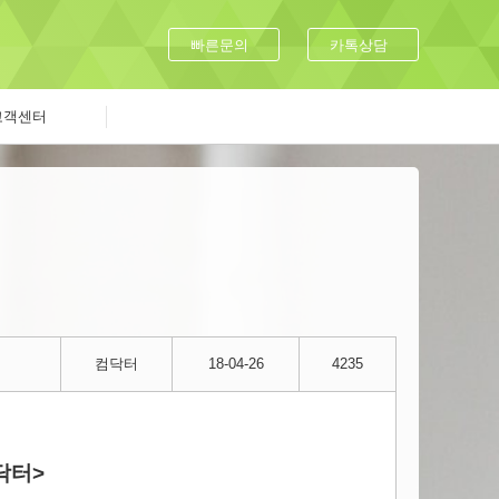
빠른문의
카톡상담
고객센터
컴닥터
18-04-26
4235
닥터>