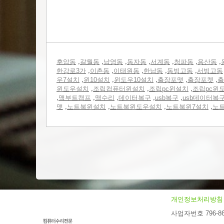
,
,
,
,
,
,
,
후암동
갈월동
남영동
동자동
서계동
청파동
용산동
,
,
,
,
,
한강로3가
이촌동
이태원동
한남동
동빙고동
서빙고동
,
,
,
,
,
우7설치
윈10설치
윈도우10설치
출장포맷
출장포켓
출
,
,
,
윈도우설치
조립컴퓨터윈설치
조립pc윈설치
조립pc윈
,
,
,
,
,
맥부트캠프
맥수리
데이터복구
usb복구
usb데이터복
,
,
,
,
맷
노트북윈설치
노트북윈도우설치
노트북윈7설치
노
개인정보처리방침
사업자번호 796-86