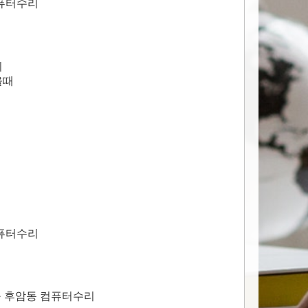
컴퓨터수리
치
올때
컴퓨터수리
구 후암동 컴퓨터수리