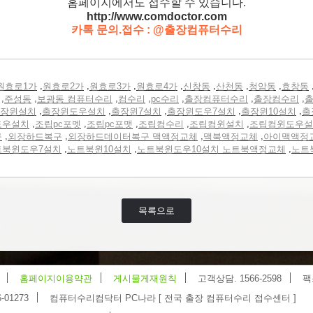
홈페이지에서도 접수할 수 있습니다.
http://www.comdoctor.c
om
카톡 문의.접수 : @출장컴퓨터수리
,
,
,
,
,
,
,
원효로1가
원효로2가
원효로3가
원효로4가
신창동
산천동
청암동
효창동
,
,
,
,
,
,
,
주성동
보광동 컴퓨터수리
컴수리
pc수리
출장컴퓨터수리
출장컴수리
출
,
,
,
,
,
장윈설치
출장윈도우설치
출장윈7설치
출장윈도우7설치
출장윈10설치
출
,
,
,
,
,
도우설치
조립pc포멧
조립pc포맷
조립컴수리
조립컴윈설치
조립컴윈도우설
,
,
,
,
구
외장하드복구
외장하드데이터복구 맥액정교체
맥북액정교체
아이맥액정
,
,
,
트북윈도우7설치
노트북윈10설치
노트북윈도우10설치 노트북액정교체
노트
목록으로
홈페이지이용약관
게시물게재원칙
고객상담. 1566-2598
팩
-01273
컴퓨터수리컴닥터 PC나라 [ 전국 출장 컴퓨터수리 접수센터 ]