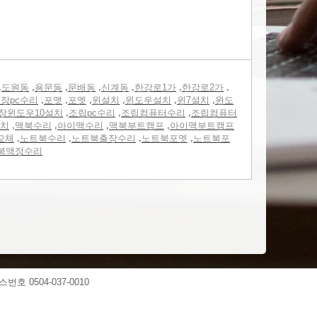
,
,
,
,
,
,
,
도원동
용문동
문배동
신계동
한강로1가
한강로2가
,
,
,
,
,
,
장pc수리
포맷
포멧
윈설치
윈도우설치
윈7설치
윈도
,
,
,
장윈도우10설치
조립pc수리
조립컴퓨터수리
조립컴퓨터
,
,
,
,
치
맥북수리
아이맥수리
맥북부트캠프
아이맥부트캠프
,
,
,
,
교체
노트북수리
노트북출장수리
노트북포멧
노트북포
북액정수리
스번호 0504-037-0010