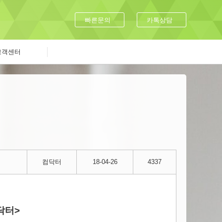
빠른문의
카톡상담
고객센터
컴닥터
18-04-26
4337
닥터>