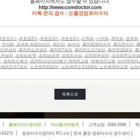
홈페이지에서도 접수할 수 있습니다.
http://www.comdoctor.c
om
카톡 문의.접수 : @출장컴퓨터수리
,
,
,
,
,
,
,
원효로1가
원효로2가
원효로3가
원효로4가
신창동
산천동
청암동
효창동
,
,
,
,
,
,
,
주성동
보광동 컴퓨터수리
컴수리
pc수리
출장컴퓨터수리
출장컴수리
출
,
,
,
,
,
장윈설치
출장윈도우설치
출장윈7설치
출장윈도우7설치
출장윈10설치
출
,
,
,
,
,
도우설치
조립pc포멧
조립pc포맷
조립컴수리
조립컴윈설치
조립컴윈도우설
,
,
,
,
구
외장하드복구
외장하드데이터복구 맥액정교체
맥북액정교체
아이맥액정
,
,
,
트북윈도우7설치
노트북윈10설치
노트북윈도우10설치 노트북액정교체
노트
목록으로
홈페이지이용약관
게시물게재원칙
고객상담. 1566-2598
팩
-01273
컴퓨터수리컴닥터 PC나라 [ 전국 출장 컴퓨터수리 접수센터 ]