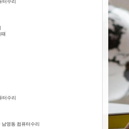
컴퓨터수리
치
올때
컴퓨터수리
구 남영동 컴퓨터수리