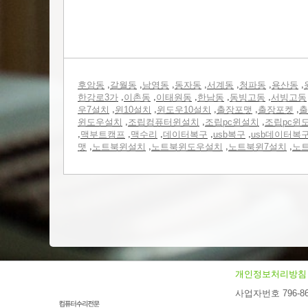
,
,
,
,
,
,
,
후암동
갈월동
남영동
동자동
서계동
청파동
용산동
,
,
,
,
,
한강로3가
이촌동
이태원동
한남동
동빙고동
서빙고동
,
,
,
,
,
우7설치
윈10설치
윈도우10설치
출장포맷
출장포켓
출
,
,
,
윈도우설치
조립컴퓨터윈설치
조립pc윈설치
조립pc윈
,
,
,
,
,
맥부트캠프
맥수리
데이터복구
usb복구
usb데이터복
,
,
,
,
맷
노트북윈설치
노트북윈도우설치
노트북윈7설치
노
개인정보처리방침
사업자번호 796-86