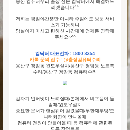
용산 컴퓨터수리 출장 전문 컴닥터에서 해결해드
리겠습니다^^
저희는 평일야간뿐만 아니라 주말에도 방문 서비
스가 가능하니
망설이지 마시고 편하신 시간대에 언제든 연락해
주세요~^^
컴닥터 대표전화 : 1800-3354
카톡 문의,접수 : @출장컴퓨터수리
용산구 청암동 윈도우설치/용산구 청암동 노트북
수리/용산구 청암동 컴퓨터수리
갑자기 인터넷이 느려질때/본체에서 비프음이 들
릴때/윈도우설치
중요한 문서가 랜섬웨어 걸렸을때/무한재부팅/모
니터화면이 안나올때
컴퓨터 전원이 안들어올 때 등 컴퓨터에 관련된
모든 작업들을