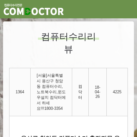
컴퓨터수리리
뷰
[서울]서울특별
시 용산구 청암
동 컴퓨터수리,
컴
18-
1364
노트북수리,윈도
닥
04-
4225
26
우설치 컴닥터에
터
서 하세
요!!!1800-3354