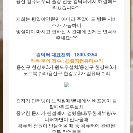
용산 컴퓨터수리 출장 전문 컴닥터에서 해결해드
리겠습니다^^
저희는 평일야간뿐만 아니라 주말에도 방문 서비
스가 가능하니
망설이지 마시고 편하신 시간대에 언제든 연락해
주세요~^^
컴닥터 대표전화 : 1800-3354
카톡 문의,접수 : @출장컴퓨터수리
용산구 한강로3가 윈도우설치/용산구 한강로3가
노트북수리/용산구 한강로3가 컴퓨터수리
갑자기 인터넷이 느려질때/본체에서 비프음이 들
릴때/윈도우설치
중요한 문서가 랜섬웨어 걸렸을때/무한재부팅/모
니터화면이 안나올때
컴퓨터 전원이 안들어올 때 등 컴퓨터에 관련된
모든 작업들을