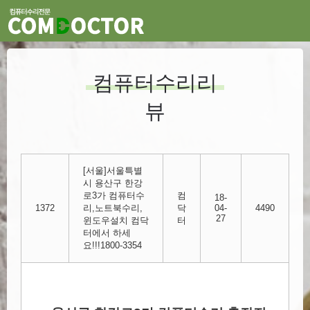
컴퓨터수리리
뷰
[서울]서울특별
시 용산구 한강
로3가 컴퓨터수
컴
18-
1372
리,노트북수리,
닥
04-
4490
27
윈도우설치 컴닥
터
터에서 하세
요!!!1800-3354