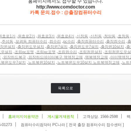
홈페이지에서도 접수할 수 있습니다.
http://www.comdoctor.c
om
카톡 문의.접수 : @출장컴퓨터수리
,
,
,
,
,
,
,
원효로1가
원효로2가
원효로3가
원효로4가
신창동
산천동
청암동
효창동
,
,
,
,
,
,
,
주성동
보광동 컴퓨터수리
컴수리
pc수리
출장컴퓨터수리
출장컴수리
출
,
,
,
,
,
장윈설치
출장윈도우설치
출장윈7설치
출장윈도우7설치
출장윈10설치
출
,
,
,
,
,
도우설치
조립pc포멧
조립pc포맷
조립컴수리
조립컴윈설치
조립컴윈도우설
,
,
,
,
구
외장하드복구
외장하드데이터복구 맥액정교체
맥북액정교체
아이맥액정
,
,
,
트북윈도우7설치
노트북윈10설치
노트북윈도우10설치 노트북액정교체
노트
목록으로
홈페이지이용약관
게시물게재원칙
고객상담. 1566-2598
팩
-01273
컴퓨터수리컴닥터 PC나라 [ 전국 출장 컴퓨터수리 접수센터 ]