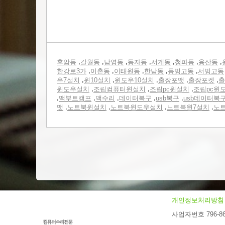
,
,
,
,
,
,
,
후암동
갈월동
남영동
동자동
서계동
청파동
용산동
,
,
,
,
,
한강로3가
이촌동
이태원동
한남동
동빙고동
서빙고동
,
,
,
,
,
우7설치
윈10설치
윈도우10설치
출장포맷
출장포켓
출
,
,
,
윈도우설치
조립컴퓨터윈설치
조립pc윈설치
조립pc윈
,
,
,
,
,
맥부트캠프
맥수리
데이터복구
usb복구
usb데이터복
,
,
,
,
맷
노트북윈설치
노트북윈도우설치
노트북윈7설치
노
개인정보처리방침
사업자번호 796-86