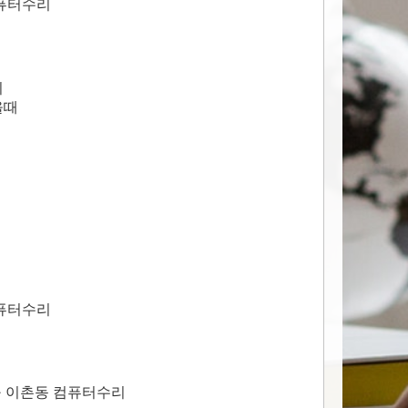
컴퓨터수리
치
올때
컴퓨터수리
구 이촌동 컴퓨터수리