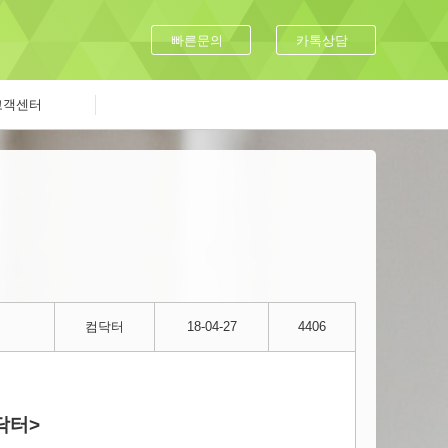
빠른문의
카톡상담
고객센터
컴닥터
18-04-27
4406
닥터>