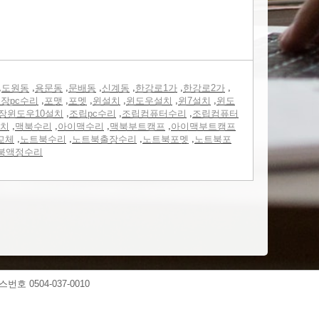
,
,
,
,
,
,
,
도원동
용문동
문배동
신계동
한강로1가
한강로2가
,
,
,
,
,
,
장pc수리
포맷
포멧
윈설치
윈도우설치
윈7설치
윈도
,
,
,
장윈도우10설치
조립pc수리
조립컴퓨터수리
조립컴퓨터
,
,
,
,
치
맥북수리
아이맥수리
맥북부트캠프
아이맥부트캠프
,
,
,
,
교체
노트북수리
노트북출장수리
노트북포멧
노트북포
북액정수리
스번호 0504-037-0010