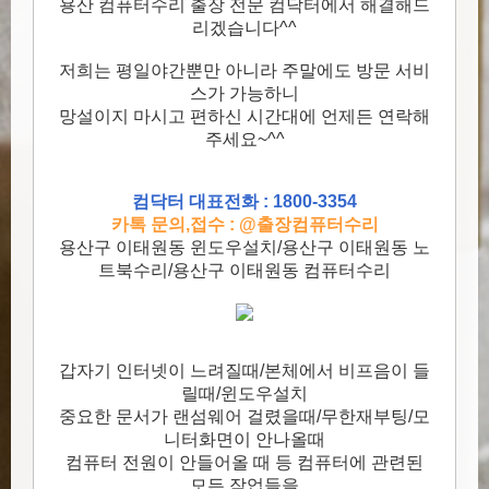
용산 컴퓨터수리 출장 전문 컴닥터에서 해결해드
리겠습니다^^
저희는 평일야간뿐만 아니라 주말에도 방문 서비
스가 가능하니
망설이지 마시고 편하신 시간대에 언제든 연락해
주세요~^^
컴닥터 대표전화 : 1800-3354
카톡 문의,접수 : @출장컴퓨터수리
용산구 이태원동 윈도우설치/용산구 이태원동 노
트북수리/용산구 이태원동 컴퓨터수리
갑자기 인터넷이 느려질때/본체에서 비프음이 들
릴때/윈도우설치
중요한 문서가 랜섬웨어 걸렸을때/무한재부팅/모
니터화면이 안나올때
컴퓨터 전원이 안들어올 때 등 컴퓨터에 관련된
모든 작업들을