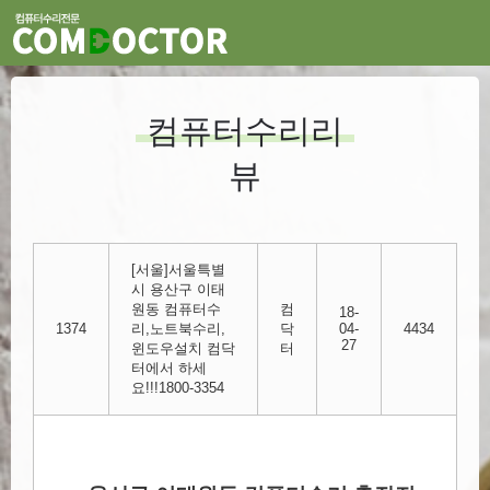
컴퓨터수리리
뷰
[서울]서울특별
시 용산구 이태
원동 컴퓨터수
컴
18-
1374
리,노트북수리,
닥
04-
4434
27
윈도우설치 컴닥
터
터에서 하세
요!!!1800-3354