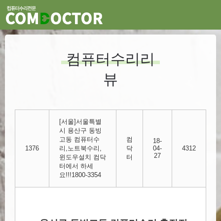
컴퓨터수리리
뷰
[서울]서울특별
시 용산구 동빙
고동 컴퓨터수
컴
18-
1376
리,노트북수리,
닥
04-
4312
27
윈도우설치 컴닥
터
터에서 하세
요!!!1800-3354