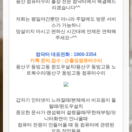
용산 컴퓨터수리 출장 전문 컴닥터에서 해결해드
리겠습니다^^
저희는 평일야간뿐만 아니라 주말에도 방문 서비
스가 가능하니
망설이지 마시고 편하신 시간대에 언제든 연락해
주세요~^^
컴닥터 대표전화 : 1800-3354
카톡 문의,접수 : @출장컴퓨터수리
용산구 동빙고동 윈도우설치/용산구 동빙고동 노
트북수리/용산구 동빙고동 컴퓨터수리
갑자기 인터넷이 느려질때/본체에서 비프음이 들
릴때/윈도우설치
중요한 문서가 랜섬웨어 걸렸을때/무한재부팅/모
니터화면이 안나올때
컴퓨터 전원이 안들어올 때 등 컴퓨터에 관련된
모든 작업들을