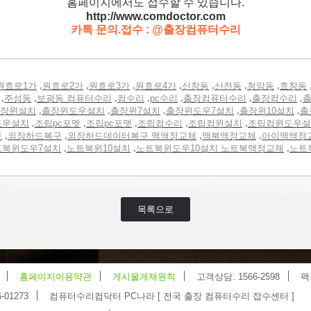
홈페이지에서도 접수할 수 있습니다.
http://www.comdoctor.c
om
카톡 문의.접수 : @출장컴퓨터수리
,
,
,
,
,
,
,
원효로1가
원효로2가
원효로3가
원효로4가
신창동
산천동
청암동
효창동
,
,
,
,
,
,
,
주성동
보광동 컴퓨터수리
컴수리
pc수리
출장컴퓨터수리
출장컴수리
출
,
,
,
,
,
장윈설치
출장윈도우설치
출장윈7설치
출장윈도우7설치
출장윈10설치
출
,
,
,
,
,
도우설치
조립pc포멧
조립pc포맷
조립컴수리
조립컴윈설치
조립컴윈도우설
,
,
,
,
구
외장하드복구
외장하드데이터복구 맥액정교체
맥북액정교체
아이맥액정
,
,
,
트북윈도우7설치
노트북윈10설치
노트북윈도우10설치 노트북액정교체
노트
목록으로
홈페이지이용약관
게시물게재원칙
고객상담. 1566-2598
팩
-01273
컴퓨터수리컴닥터 PC나라 [ 전국 출장 컴퓨터수리 접수센터 ]