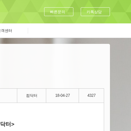
빠른문의
카톡상담
고객센터
컴닥터
18-04-27
4327
컴닥터>