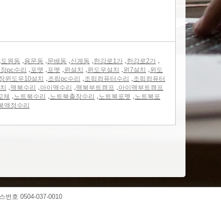
,
,
,
,
,
,
,
도원동
용문동
문배동
신계동
한강로1가
한강로2가
,
,
,
,
,
,
장pc수리
포맷
포멧
윈설치
윈도우설치
윈7설치
윈도
,
,
,
장윈도우10설치
조립pc수리
조립컴퓨터수리
조립컴퓨터
,
,
,
,
치
맥북수리
아이맥수리
맥북부트캠프
아이맥부트캠프
,
,
,
,
교체
노트북수리
노트북출장수리
노트북포멧
노트북포
북액정수리
스번호 0504-037-0010