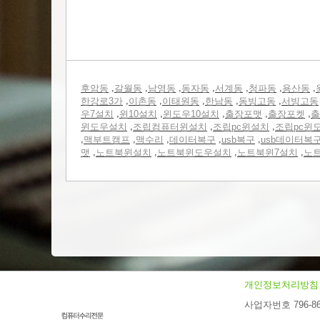
,
,
,
,
,
,
,
후암동
갈월동
남영동
동자동
서계동
청파동
용산동
,
,
,
,
,
한강로3가
이촌동
이태원동
한남동
동빙고동
서빙고동
,
,
,
,
,
우7설치
윈10설치
윈도우10설치
출장포맷
출장포켓
출
,
,
,
윈도우설치
조립컴퓨터윈설치
조립pc윈설치
조립pc윈
,
,
,
,
,
맥부트캠프
맥수리
데이터복구
usb복구
usb데이터복
,
,
,
,
맷
노트북윈설치
노트북윈도우설치
노트북윈7설치
노
개인정보처리방침
사업자번호 796-86