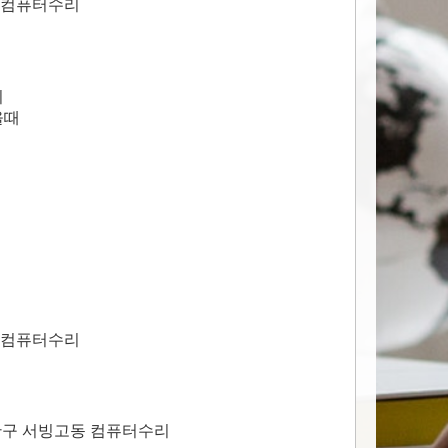
 컴퓨터수리
치
올때
 컴퓨터수리
산구 서빙고동 컴퓨터수리