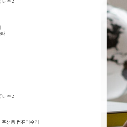
컴퓨터수리
치
올때
컴퓨터수리
구 주성동 컴퓨터수리