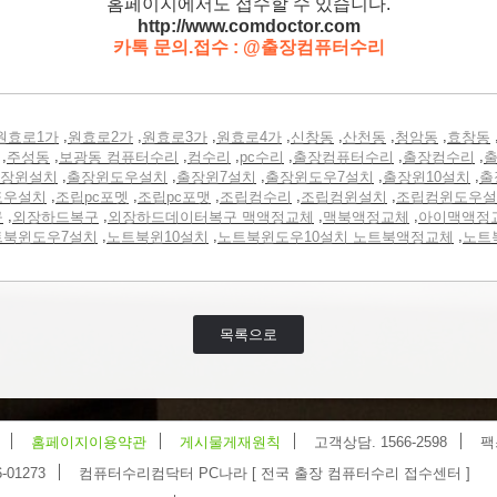
홈페이지에서도 접수할 수 있습니다.
http://www.comdoctor.c
om
카톡 문의.접수 : @출장컴퓨터수리
,
,
,
,
,
,
,
원효로1가
원효로2가
원효로3가
원효로4가
신창동
산천동
청암동
효창동
,
,
,
,
,
,
,
주성동
보광동 컴퓨터수리
컴수리
pc수리
출장컴퓨터수리
출장컴수리
출
,
,
,
,
,
장윈설치
출장윈도우설치
출장윈7설치
출장윈도우7설치
출장윈10설치
출
,
,
,
,
,
도우설치
조립pc포멧
조립pc포맷
조립컴수리
조립컴윈설치
조립컴윈도우설
,
,
,
,
구
외장하드복구
외장하드데이터복구 맥액정교체
맥북액정교체
아이맥액정
,
,
,
트북윈도우7설치
노트북윈10설치
노트북윈도우10설치 노트북액정교체
노트
목록으로
홈페이지이용약관
게시물게재원칙
고객상담. 1566-2598
팩
-01273
컴퓨터수리컴닥터 PC나라 [ 전국 출장 컴퓨터수리 접수센터 ]