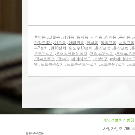
,
,
,
,
,
,
,
후암동
갈월동
남영동
동자동
서계동
청파동
용산동
,
,
,
,
,
한강로3가
이촌동
이태원동
한남동
동빙고동
서빙고동
,
,
,
,
,
우7설치
윈10설치
윈도우10설치
출장포맷
출장포켓
출
,
,
,
윈도우설치
조립컴퓨터윈설치
조립pc윈설치
조립pc윈
,
,
,
,
,
맥부트캠프
맥수리
데이터복구
usb복구
usb데이터복
,
,
,
,
맷
노트북윈설치
노트북윈도우설치
노트북윈7설치
노
개인정보처리방침
사업자번호 796-86