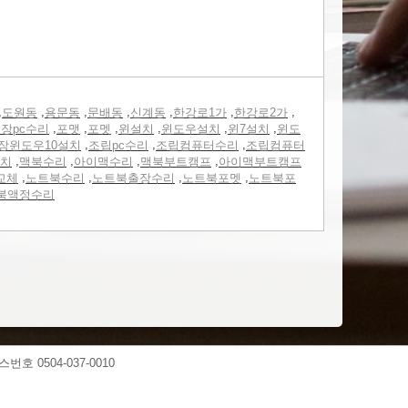
,
,
,
,
,
,
,
도원동
용문동
문배동
신계동
한강로1가
한강로2가
,
,
,
,
,
,
장pc수리
포맷
포멧
윈설치
윈도우설치
윈7설치
윈도
,
,
,
장윈도우10설치
조립pc수리
조립컴퓨터수리
조립컴퓨터
,
,
,
,
치
맥북수리
아이맥수리
맥북부트캠프
아이맥부트캠프
,
,
,
,
교체
노트북수리
노트북출장수리
노트북포멧
노트북포
북액정수리
스번호 0504-037-0010