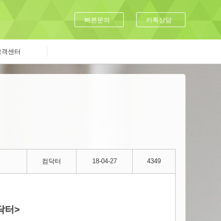
빠른문의
카톡상담
고객센터
컴닥터
18-04-27
4349
닥터>